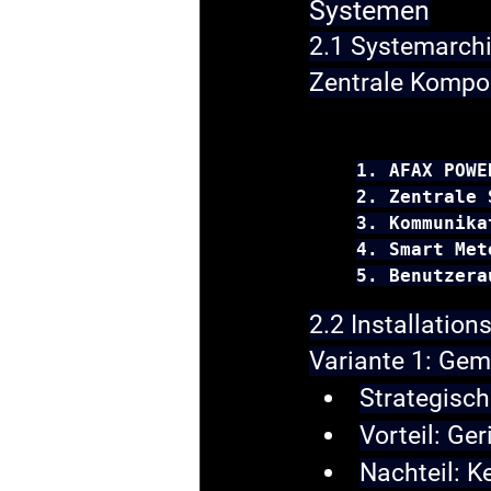
Systemen
2.1 Systemarch
Zentrale Kompo
1. AFAX POWE
2. Zentrale 
3. Kommunika
4. Smart Met
5. Benutzera
2.2 Installation
Variante 1: Ge
Strategisch
Vorteil: Ge
Nachteil: K