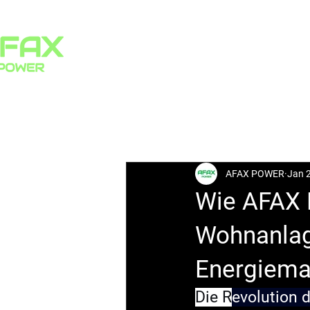
HOME
PRODUCTS
All Posts
AFAX POWER
Jan 
Wie AFAX 
Wohnanlage
Energiema
Die R
evolution d