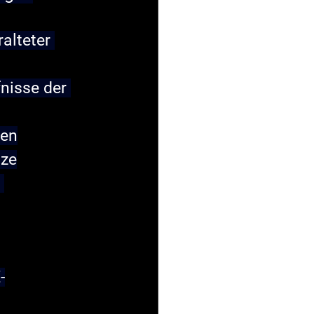
alteter 
nisse der 
ten
tze
 
-