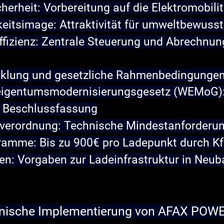
herheit:
 Vorbereitung auf die Elektromobil
keitsimage:
 Attraktivität für umweltbewusst
fizienz:
 Zentrale Steuerung und Abrechnun
cklung und gesetzliche Rahmenbedingunge
igentumsmodernisierungsgesetz (WEMoG)
e Beschlussfassung
verordnung:
 Technische Mindestanforderu
gramme:
 Bis zu 900€ pro Ladepunkt durch 
en:
 Vorgaben zur Ladeinfrastruktur in Neub
chnische Implementierung von AFAX POWE