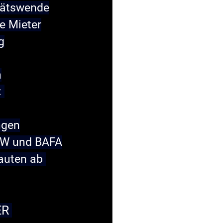
itätswende
e Mieter
g
n
:
ngen
KfW und BAFA
auten ab 
R 