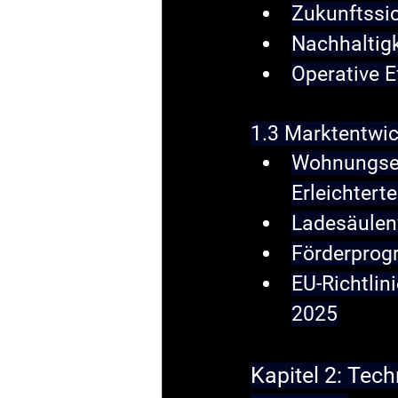
Zukunftssic
Nachhaltig
Operative Ef
1.3 Marktentwi
Wohnungse
Erleichtert
Ladesäulen
Förderpro
EU-Richtlini
2025
Kapitel 2: Te