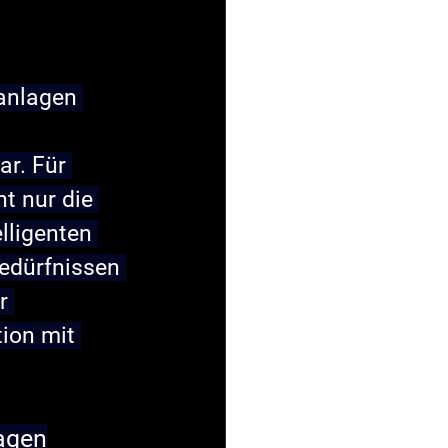
anlagen 
r. Für 
t nur die 
lligenten 
edürfnissen 
r 
ion mit 
agen