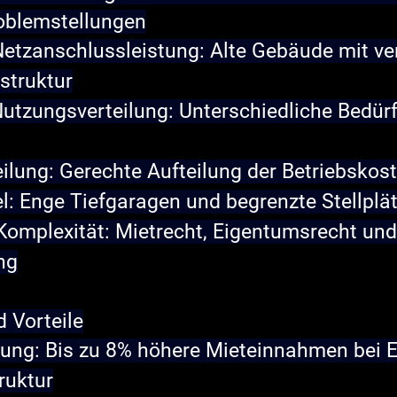
oblemstellungen
Netzanschlussleistung:
 Alte Gebäude mit ver
astruktur
utzungsverteilung:
 Unterschiedliche Bedürf
ilung:
 Gerechte Aufteilung der Betriebskos
l:
 Enge Tiefgaragen und begrenzte Stellplä
Komplexität:
 Mietrecht, Eigentumsrecht und
ng
 Vorteile
rung:
 Bis zu 8% höhere Mieteinnahmen bei E
ruktur