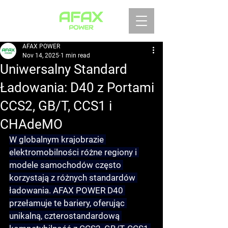
AFAX POWER
Nov 14, 2025
1 min read
Uniwersalny Standard
Ładowania: D40 z Portami
CCS2, GB/T, CCS1 i
CHAdeMO
W globalnym krajobrazie 
elektromobilności różne regiony i 
modele samochodów często 
korzystają z różnych standardów 
ładowania. AFAX POWER D40 
przełamuje te bariery, oferując 
unikalną, czterostandardową 