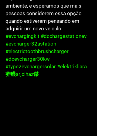
ambiente, e esperamos que mais 
pessoas considerem essa opção 
quando estiverem pensando em 
adquirir um novo veículo.
#evchargingkit
#dcchargestationev
#evcharger32astation
#electrictoothbrushcharger
#dcevcharger30kw
#type2evchargersolar
#elektrikliara
莽艧arjcihaz谋