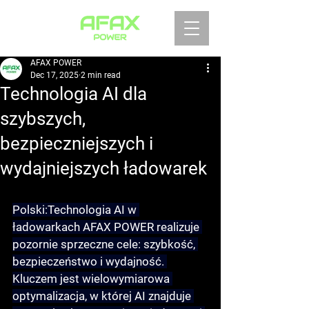
AFAX POWER
Dec 17, 2025
2 min read
Technologia AI dla
szybszych,
bezpieczniejszych i
wydajniejszych ładowarek
Polski:
Technologia AI w 
ładowarkach AFAX POWER realizuje 
pozornie sprzeczne cele: szybkość, 
bezpieczeństwo i wydajność. 
Kluczem jest 
wielowymiarowa 
optymalizacja
, w której AI znajduje 