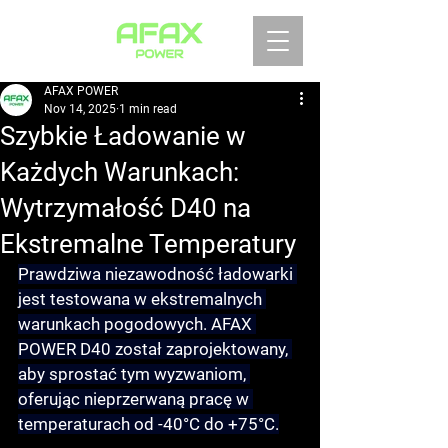
AFAX POWER
Nov 14, 2025
1 min read
Szybkie Ładowanie w
Każdych Warunkach:
Wytrzymałość D40 na
Ekstremalne Temperatury
Prawdziwa niezawodność ładowarki 
jest testowana w ekstremalnych 
warunkach pogodowych. AFAX 
POWER D40 został zaprojektowany, 
aby sprostać tym wyzwaniom, 
oferując 
nieprzerwaną pracę w 
temperaturach od -40°C do +75°C
.