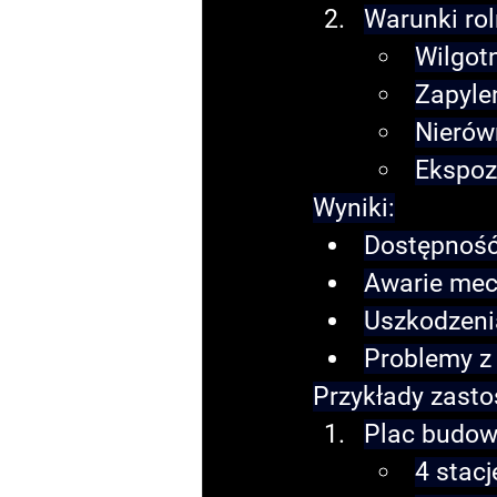
Warunki rol
Wilgot
Zapyle
Nierów
Ekspoz
Wyniki:
Dostępność
Awarie mech
Uszkodzenia
Problemy z e
Przykłady zast
Plac budow
4 stac