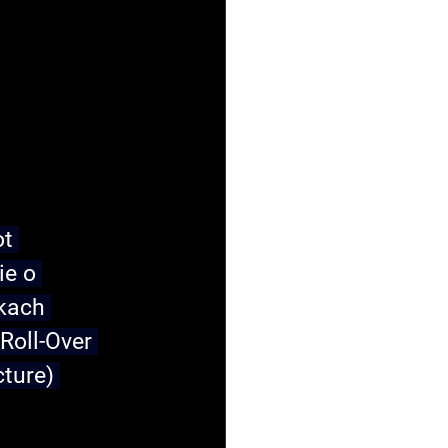
t 
e o 
kach 
Roll-Over 
ture) 