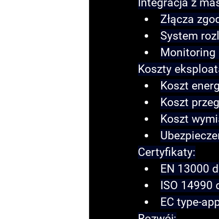
Integracja z ma
Złącza zgo
System roz
Monitoring 
Koszty eksploata
Koszt energ
Koszt prze
Koszt wymi
Ubezpieczen
Certyfikaty:
EN 13000 dl
ISO 14990 
EC type-ap
Rozwój: