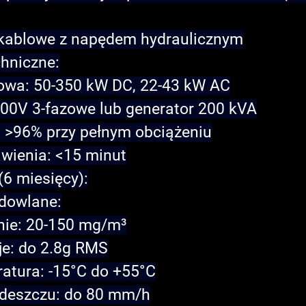
kablowe z napędem hydraulicznym
chniczne:
owa: 50-350 kW DC, 22-43 kW AC
400V 3-fazowe lub generator 200 kVA
 >96% przy pełnym obciążeniu
wienia: <15 minut
(6 miesięcy):
dowlane
:
nie: 20-150 mg/m³
je: do 2.8g RMS
atura: -15°C do +55°C
deszczu: do 80 mm/h