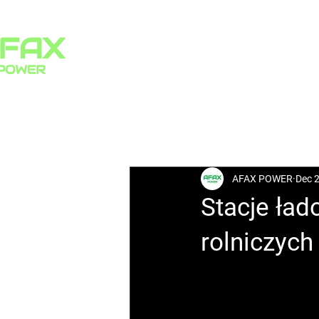
HOME
PRODUCTS
All Posts
AFAX POWER
Dec 
Stacje ład
rolniczych