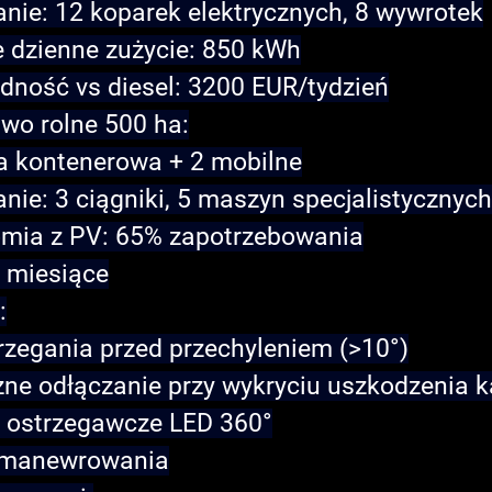
nie: 12 koparek elektrycznych, 8 wywrotek
e dzienne zużycie: 850 kWh
dność vs diesel: 3200 EUR/tydzień
wo rolne 500 ha
:
ja kontenerowa + 2 mobilne
nie: 3 ciągniki, 5 maszyn specjalistycznych
mia z PV: 65% zapotrzebowania
2 miesiące
:
rzegania przed przechyleniem (>10°)
ne odłączanie przy wykryciu uszkodzenia k
e ostrzegawcze LED 360°
 manewrowania