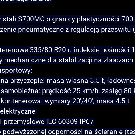
 stali S700MC o granicy plastyczności 70
zenie pneumatyczne z regulacją prześwitu 
terenowe 335/80 R20 o indeksie nośności 
y mechaniczne dla stabilizacji na zboczach
nsportowy
:
 na przyczepie: masa własna 3.5 t, ładownoś
 samobieżna: prędkość 25 km/h, zasięg 80
 kontenerowa: wymiary 20'/40', masa 4.5 t
elektryczne
:
i przemysłowe IEC 60309 IP67
o podwyższonej odporności na ścieranie (te