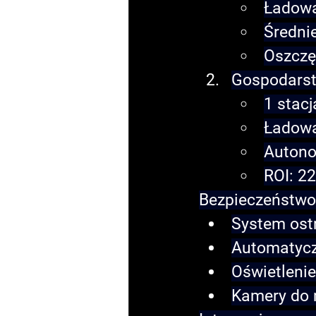
Ładowa
Średni
Oszczę
Gospodarst
1 stac
Ładowa
Autono
ROI: 2
Bezpieczeństwo
System ost
Automatycz
Oświetleni
Kamery do