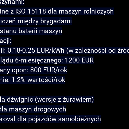
szynami:
dne z ISO 15118 dla maszyn rolniczych
liczeń między brygadami
stanu baterii maszyn
cji:
ii: 0.18-0.25 EUR/kWh (w zależności od źró
glądu 6-miesięcznego: 1200 EUR
any opon: 800 EUR/rok
ie: 1.2% wartości/rok
a dźwignic (wersje z żurawiem)
dla maszyn drogowych
proval dla pojazdów samobieżnych