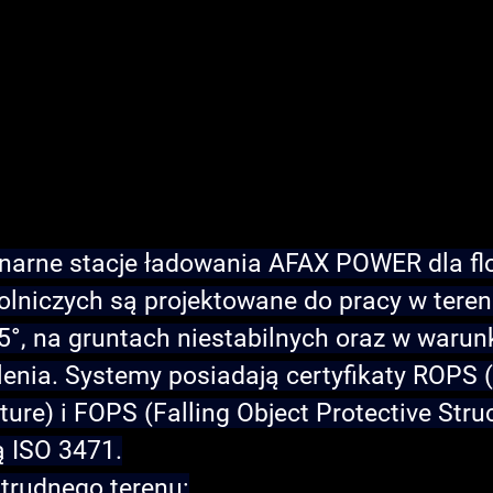
onarne stacje ładowania AFAX POWER dla flo
olniczych są projektowane do pracy w tereni
5°, na gruntach niestabilnych oraz w warun
enia. Systemy posiadają certyfikaty ROPS (
ture) i FOPS (Falling Object Protective Struc
ą ISO 3471.
 trudnego terenu: