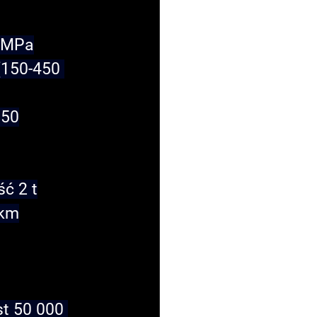
0 MPa
(150-450 
150
ć 2 t
 km
st 50 000 