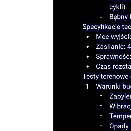
cykli)
Bębny 
Specyfikacje te
Moc wyjści
Zasilanie: 
Sprawność:
Czas rozsta
Testy terenowe 
Warunki bu
Zapyle
Wibrac
Temper
Opady 