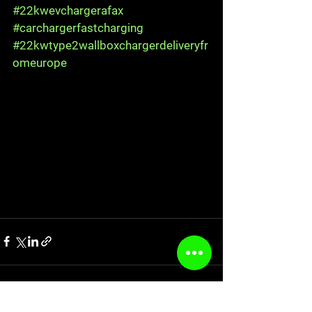
#22kwevchargerafax
#carchargerfastcharging
#22kwtype2wallboxchargerdeliveryfr
omeurope