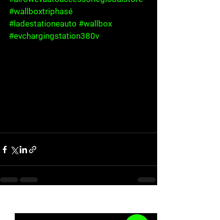
#wallboxtriphasé
#ladestationeauto
#wallbox
#evchargingstation380v
See All
Recent Posts