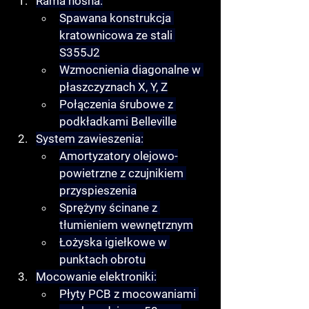
Rama nośna
:
Spawana konstrukcja 
kratownicowa ze stali 
S355J2
Wzmocnienia diagonalne w 
płaszczyznach X, Y, Z
Połączenia śrubowe z 
podkładkami Belleville
System zawieszenia
:
Amortyzatory olejowo-
powietrzne z czujnikiem 
przyspieszenia
Sprężyny ścinane z 
tłumieniem wewnętrznym
Łożyska igiełkowe w 
punktach obrotu
Mocowanie elektroniki
:
Płyty PCB z mocowaniami 