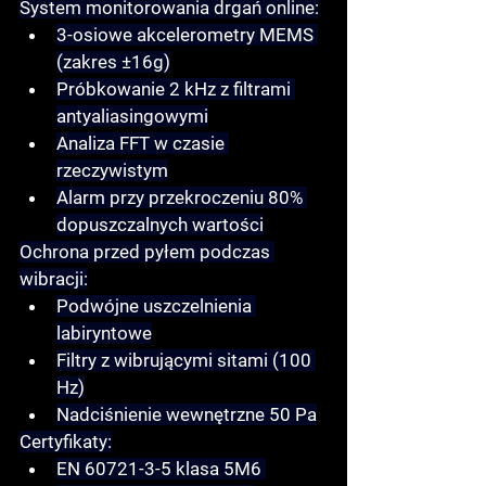
System monitorowania drgań online:
3-osiowe akcelerometry MEMS 
(zakres ±16g)
Próbkowanie 2 kHz z filtrami 
antyaliasingowymi
Analiza FFT w czasie 
rzeczywistym
Alarm przy przekroczeniu 80% 
dopuszczalnych wartości
Ochrona przed pyłem podczas 
wibracji:
Podwójne uszczelnienia 
labiryntowe
Filtry z wibrującymi sitami (100 
Hz)
Nadciśnienie wewnętrzne 50 Pa
Certyfikaty:
EN 60721-3-5 klasa 5M6 