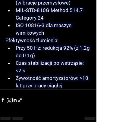
(wibracje przemysłowe)
MIL-STD-810G Method 514.7 
Category 24
ISO 10816-3 dla maszyn 
wirnikowych
Efektywność tłumienia:
Przy 50 Hz: redukcja 92% (z 1.2g 
do 0.1g)
Czas stabilizacji po wstrząsie: 
<2 s
Żywotność amortyzatorów: >10 
lat przy pracy ciągłej
See All
Recent Posts