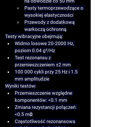
na obwodzie co 50 mm
Pasty termoprzewodzące o 
wysokiej elastyczności
Przewody z dodatkową 
warkoczą ochronną
Testy wibracyjne obejmują:
Widmo losowe 20-2000 Hz, 
poziom 0.04 g²/Hz
Test rezonansu z 
przemieszczeniem ±2 mm
100 000 cykli przy 25 Hz i 1.5 
mm amplitudzie
Wyniki testów:
Przemieszczenie względne 
komponentów: <0.1 mm
Zmiana rezystancji połączeń: 
<0.5 mΩ
Częstotliwość rezonansowa 