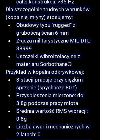
całej konstrukcji: >35 Hz
Dla szczególnie trudnych warunków 
(kopalnie, młyny) stosujemy:
Obudowy typu "rugged" z 
grubością ścian 6 mm
Złącza militarystyczne MIL-DTL-
38999
Uszczelki wibroizolacyjne z 
materiału Sorbothane®
Przykład w kopalni odkrywkowej:
8 stacji pracuje przy ciężkim 
sprzęcie (spychacze 80 t)
Przyspieszenia mierzone: do 
3.8g podczas pracy młota
Średnia wartość RMS wibracji: 
0.8g
Liczba awarii mechanicznych w 
2 latach: 0