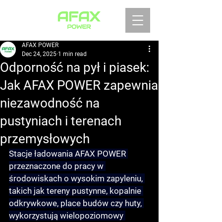
AFAX POWER
Dec 24, 2025
1 min read
Odporność na pył i piasek:
Jak AFAX POWER zapewnia
niezawodność na
pustyniach i terenach
przemysłowych
Stacje ładowania AFAX POWER 
przeznaczone do pracy w 
środowiskach o wysokim zapyleniu, 
takich jak tereny pustynne, kopalnie 
odkrywkowe, place budów czy huty, 
wykorzystują wielopoziomowy 