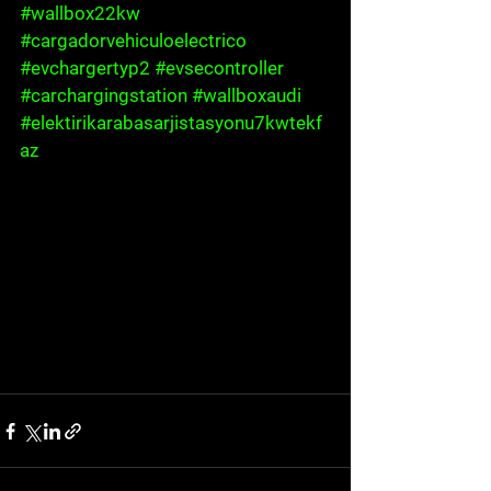
#wallbox22kw
#cargadorvehiculoelectrico
#evchargertyp2
#evsecontroller
#carchargingstation
#wallboxaudi
#elektirikarabasarjistasyonu7kwtekf
az