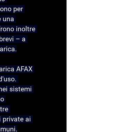
uono per 
e una 
frono inoltre 
revi – a 
arica.
carica AFAX 
'uso. 
nei sistemi 
co 
tre 
 private ai 
omuni.