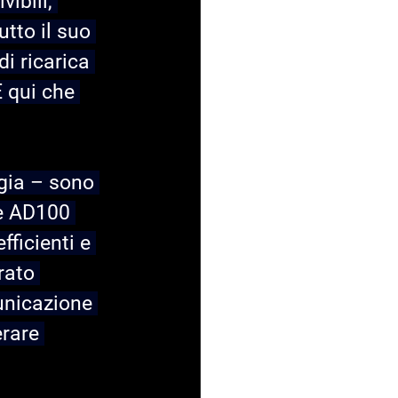
ibili, 
tto il suo 
i ricarica 
È qui che 
rgia – sono 
ie AD100 
ficienti e 
rato 
unicazione 
rare 