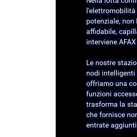
Nella lotta contr
l'elettromobilit
potenziale, non b
affidabile, capil
interviene AFA
Le nostre stazio
nodi intelligenti
offriamo una com
funzioni accesso
trasforma la sta
che fornisce non
entrate aggiunti