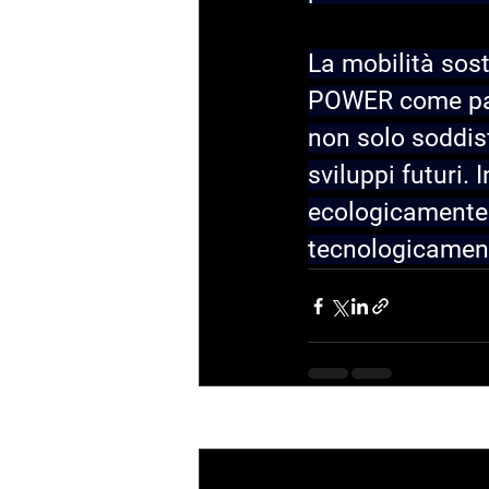
La mobilità sost
POWER come part
non solo soddisf
sviluppi futuri.
ecologicamente
tecnologicament
Recent Posts