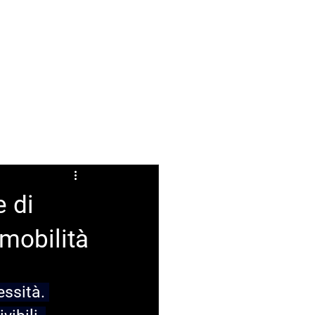
ABOUT
FAQ
e di
mobilità
ssità. 