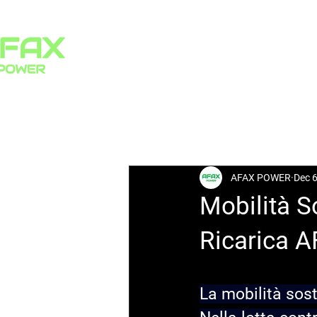
HOME
PRODUCTS
All Posts
AFAX POWER
Dec 6
Mobilità S
Ricarica A
La mobilità sost