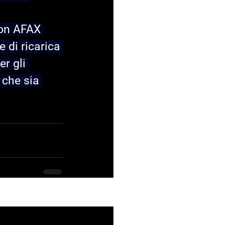
Con AFAX 
 di ricarica 
r gli 
 che sia 
See All