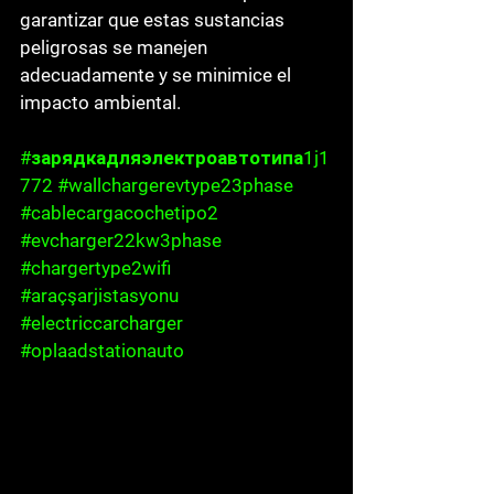
garantizar que estas sustancias 
peligrosas se manejen 
adecuadamente y se minimice el 
impacto ambiental.
#зарядкадляэлектроавтотипа1j1
772
#wallchargerevtype23phase
#cablecargacochetipo2
#evcharger22kw3phase
#chargertype2wifi
#araçşarjistasyonu
#electriccarcharger
#oplaadstationauto