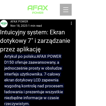
AFAX POWER
Nov 18, 2025
1 min read
Intuicyjny system: Ekran
dotykowy 7" i zarządzanie
przez aplikację
Artykuł po polsku:
AFAX POWER 
D150 oferuje zaawansowany, a 
jednocześnie prosty w obsłudze 
interfejs użytkownika. 
7-calowy 
ekran dotykowy LCD
 zapewnia 
wygodną kontrolę nad procesem 
ładowania i prezentuje wszystkie 
niezbędne informacje w czasie 
rzeczywistym.