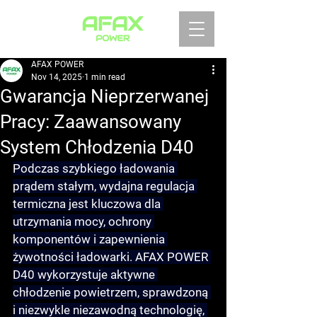
AFAX POWER
Nov 14, 2025
1 min read
Gwarancja Nieprzerwanej
Pracy: Zaawansowany
System Chłodzenia D40
Podczas szybkiego ładowania 
prądem stałym, wydajna regulacja 
termiczna jest kluczowa dla 
utrzymania mocy, ochrony 
komponentów i zapewnienia 
żywotności ładowarki. AFAX POWER 
D40 wykorzystuje 
aktywne 
chłodzenie powietrzem
, sprawdzoną 
i niezwykle niezawodną technologię, 