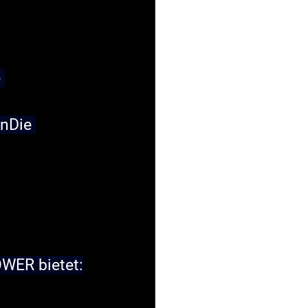
 
en
Die 
WER bietet: