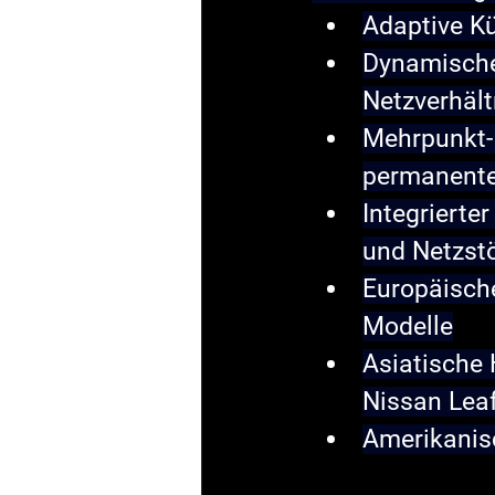
Adaptive K
Dynamische
Netzverhält
Mehrpunkt-
permanente
Integrierte
und Netzst
Europäische
Modelle
Asiatische 
Nissan Lea
Amerikanis