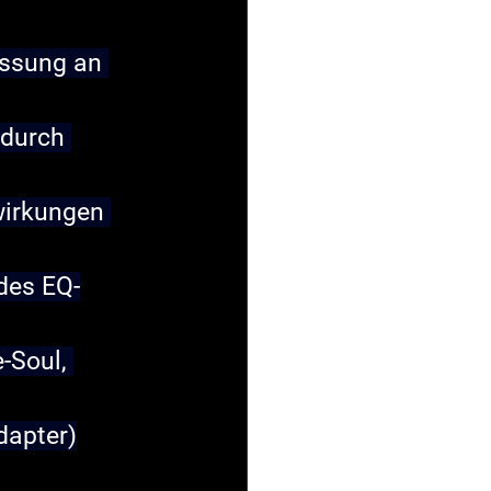
ssung an 
 durch 
wirkungen 
des EQ-
-Soul, 
dapter)