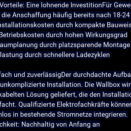
Vorteile: Eine lohnende Investition
Für Gewer
h die Anschaffung häufig bereits nach 18-2
Installationskosten durch kompakte Bauwei
 Betriebskosten durch hohen Wirkungsgrad
 Raumplanung durch platzsparende Montage
lastung durch schnellere Ladezyklen
nfach und zuverlässig
Der durchdachte Aufba
unkomplizierte Installation. Die Wallbox wir
abelten Lösung geliefert, die den Installat
facht. Qualifizierte Elektrofachkräfte können
los in bestehende Stromnetze integrieren.
chkeit: Nachhaltig von Anfang an