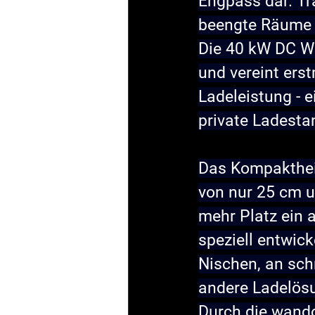
Engpass dar. Tr
beengte Räume 
Die 40 kW DC W
und vereint ers
Ladeleistung - 
private Ladesta
Das Kompaktheit
von nur 25 cm u
mehr Platz ein 
speziell entwic
Nischen, an sch
andere Ladelös
Durch die wando