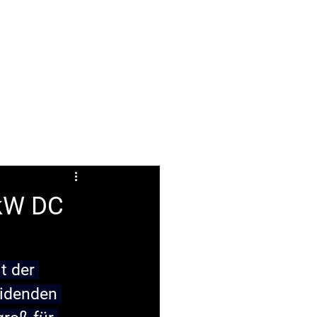
ABOUT
FAQ
 kW DC
t der 
eidenden 