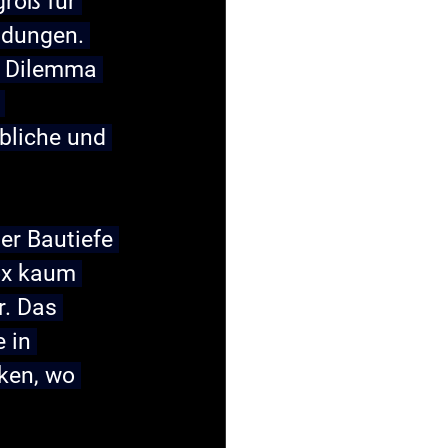
roß für 
dungen. 
s Dilemma 
 
bliche und 
er Bautiefe 
ox kaum 
. Das 
 in 
ken, wo 