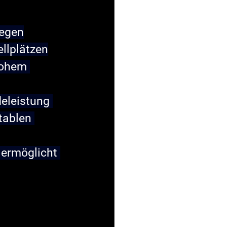
wegen
llplätzen
hohem 
eleistung 
tablen 
 ermöglicht 