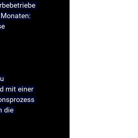
bebetriebe 
4 Monaten:
se
u 
d mit einer 
ionsprozess 
 die 