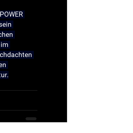
X POWER 
sein 
chen 
 im 
rchdachten 
en 
ur.