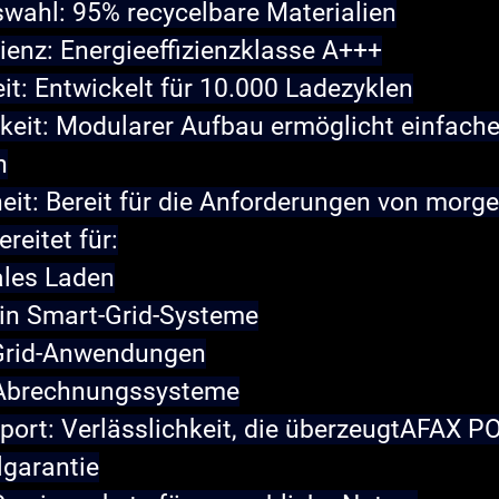
swahl:
 95% recycelbare Materialien
ienz:
 Energieeffizienzklasse A+++
it:
 Entwickelt für 10.000 Ladezyklen
keit:
 Modularer Aufbau ermöglicht einfache
n
eit: Bereit für die Anforderungen von morg
reitet für:
ales Laden
 in Smart-Grid-Systeme
-Grid-Anwendungen
 Abrechnungssysteme
ort: Verlässlichkeit, die überzeugt
AFAX PO
lgarantie