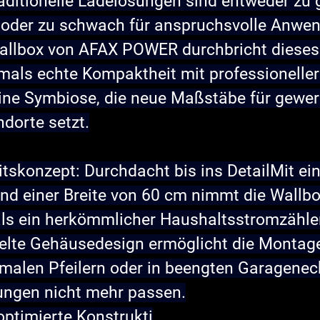
aditionelle Ladelösungen sind entweder zu g
oder zu schwach für anspruchsvolle Anwen
allbox von AFAX POWER durchbricht diese
tmals echte Kompaktheit mit professioneller
eine Symbiose, die neue Maßstäbe für gewer
ndorte setzt.
skonzept: Durchdacht bis ins Detail
Mit ein
nd einer Breite von 60 cm nimmt die Wallb
als ein herkömmlicher Haushaltsstromzähler
kelte Gehäusedesign ermöglicht die Montage
malen Pfeilern oder in beengten Garagenec
ungen nicht mehr passen.
ptimierte Konstrukti