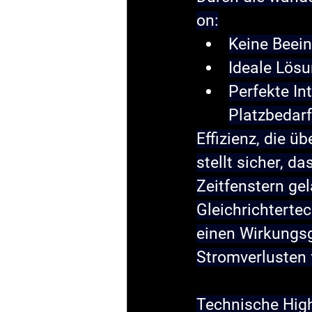
on:
Keine Beein
Ideale Lösu
Perfekte I
Platzbedarf
Effizienz, die ü
stellt sicher, d
Zeitfenstern gel
Gleichrichtertec
einen Wirkungsg
Stromverlusten 
Technische High