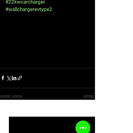
#22kwcarcharger
#wallchargerevtype2
See All
Recent Posts