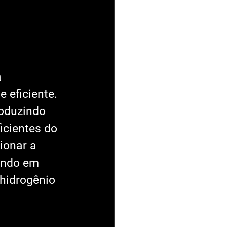
 
 eficiente. 
oduzindo 
cientes do 
ionar a 
indo em 
 hidrogênio 