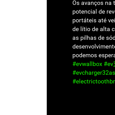
Os avanços na t
potencial de rev
portáteis até ve
de lítio de alta
as pilhas de s
desenvolvimento
podemos esperar
#evwallbox
#e
#evcharger32as
#electrictoothb