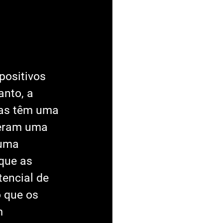
positivos 
nto, a 
las têm uma 
veram uma 
 uma 
que as 
tencial de 
o que os 
m 