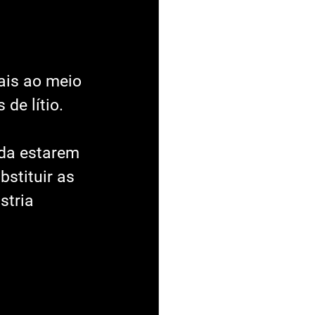
ais ao meio 
de lítio. 
 
nda estarem 
stituir as 
stria 