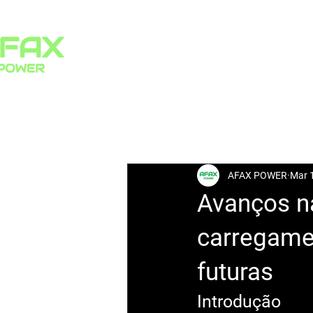
HOME
PRODUCTS
All Posts
AFAX POWER
Mar 
Avanços na
carregamen
futuras
Introdução