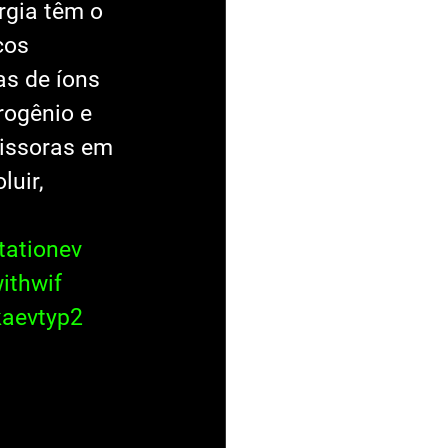
rgia têm o 
cos 
as de íons 
rogênio e 
issoras em 
uir, 
tationev
ithwif
aevtyp2