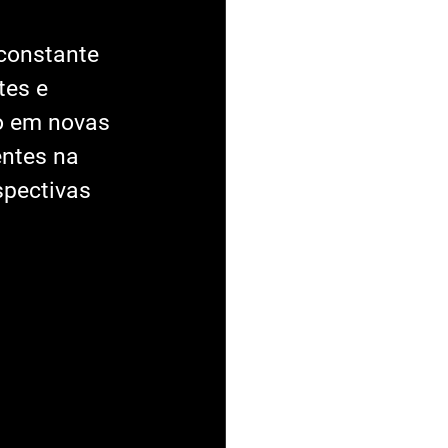
constante 
tes e 
o em novas 
entes na 
spectivas 