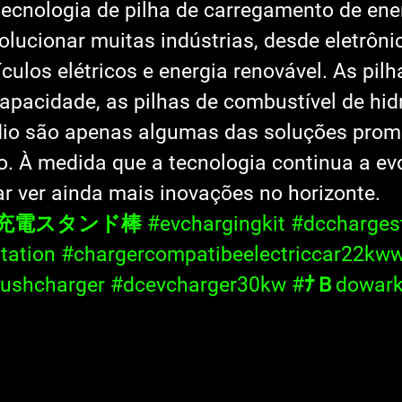
ecnologia de pilha de carregamento de ene
olucionar muitas indústrias, desde eletrôni
ículos elétricos e energia renovável. As pilh
 capacidade, as pilhas de combustível de hid
ódio são apenas algumas das soluções prom
. À medida que a tecnologia continua a evol
 ver ainda mais inovações no horizonte.
v充電スタンド棒
#evchargingkit
#dccharges
tation
#chargercompatibeelectriccar22kww
rushcharger
#dcevcharger30kw
#ﾅＢdowark