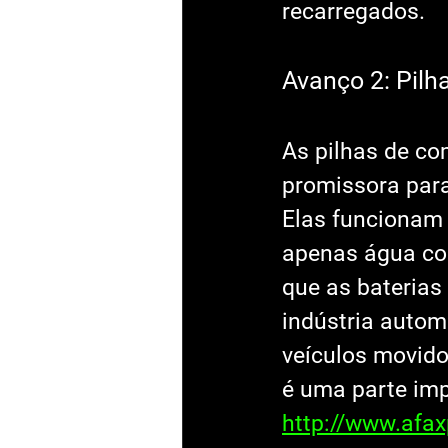
recarregados.
Avanço 2: Pilh
As pilhas de co
promissora para 
Elas funcionam 
apenas água com
que as baterias 
indústria autom
veículos movido
é uma parte imp
http://www.afa