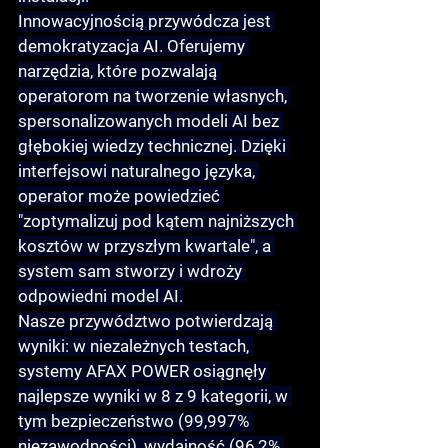
Innowacyjnością przywódcza jest 
demokratyzacja AI
. Oferujemy 
narzędzia, które pozwalają 
operatorom na tworzenie własnych, 
spersonalizowanych modeli AI bez 
głębokiej wiedzy technicznej. Dzięki 
interfejsowi naturalnego języka
, 
operator może powiedzieć 
"zoptymalizuj pod kątem najniższych 
kosztów w przyszłym kwartale", a 
system sam stworzy i wdroży 
odpowiedni model AI.
Nasze przywództwo potwierdzają 
wyniki: w niezależnych testach, 
systemy AFAX POWER osiągnęły 
najlepsze wyniki w 8 z 9 kategorii, w 
tym bezpieczeństwo (99,997% 
niezawodności), wydajność (96,2% 