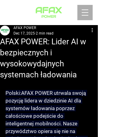
AFAX POWER
Dec 17, 2025
2 min read
AFAX POWER: Lider AI w
bezpiecznych i
wysokowydajnych
systemach ładowania
Polski:
AFAX POWER utrwala swoją 
pozycję lidera w dziedzinie AI dla 
systemów ładowania poprzez 
całościowe podejście do 
inteligentnej mobilności
. Nasze 
przywództwo opiera się nie na 