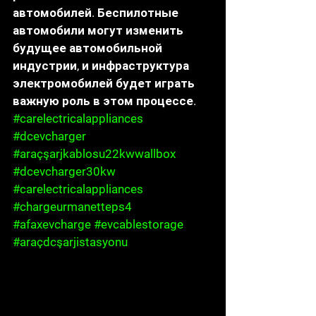
автомобилей. Беспилотные 
автомобили могут изменить 
будущее автомобильной 
индустрии, и инфраструктура 
электромобилей будет играть 
важную роль в этом процессе.
#carelectricalappliances
#dcevcharger
#araçşarjkablosu22kwwallbox
#dcevcharger30kw
#carelectricalappliances
#chargeurmanetteps4
#afaxevcharge
#evcablestorage
#araçdcşarjistasyonu